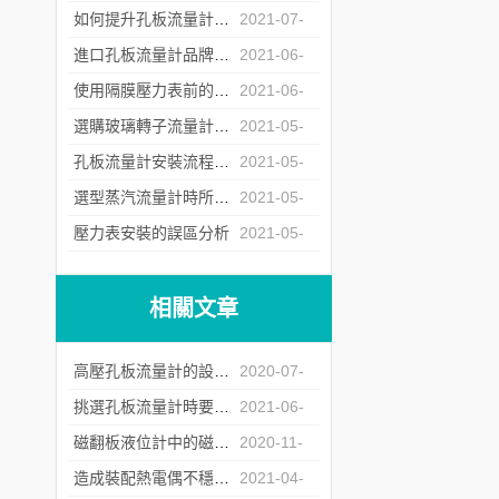
23
如何提升孔板流量計運行中的重復性
2021-07-
06
進口孔板流量計品牌商遇冷背后的原因深究
2021-06-
17
使用隔膜壓力表前的檢定工作不能少
2021-06-
04
選購玻璃轉子流量計時所需要注意的問題介紹
2021-05-
26
孔板流量計安裝流程中對直管段的要求
2021-05-
17
選型蒸汽流量計時所需要注意的問題介紹
2021-05-
12
壓力表安裝的誤區分析
2021-05-
07
相關文章
高壓孔板流量計的設計原則原來是這樣的！
2020-07-
28
挑選孔板流量計時要著重考慮以下問題
2021-06-
28
磁翻板液位計中的磁性受應用年限與使用環境影響的原因介紹
2020-11-
13
造成裝配熱電偶不穩定性的來源介紹
2021-04-