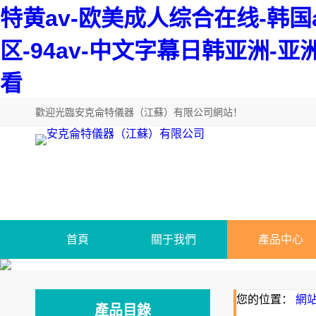
特黄av-欧美成人综合在线-韩
区-94av-中文字幕日韩亚洲-
看
歡迎光臨
安克侖特儀器（江蘇）有限公司網站
！
首頁
關于我們
產品中心
您的位置：
網
產品目錄