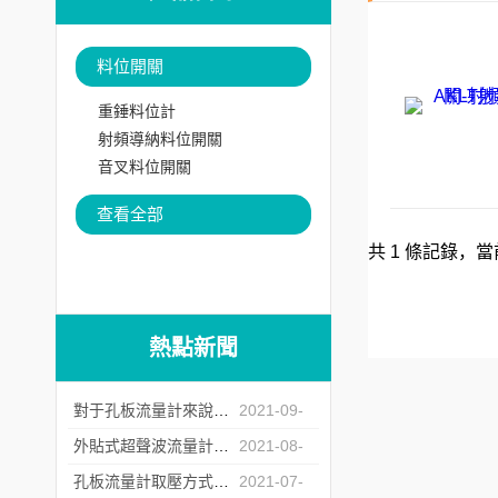
料位開關
重錘料位計
射頻導納料位開關
音叉料位開關
查看全部
共 1 條記錄，當
熱點新聞
對于孔板流量計來說怎么樣的安裝才是正確的？
2021-09-
07
外貼式超聲波流量計的常見故障處理方法
2021-08-
20
孔板流量計取壓方式的選擇
2021-07-