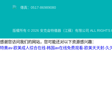
傳真：0517-86989080
版權所有 © 2026 安克侖特儀器（江蘇）有限公司 ALL RIGHTS 
感谢您访问我们的网站，您可能还对以下资源感兴趣：
特黄av-欧美成人综合在线-韩国av在线免费观看-欧美天天射-久