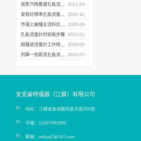
30
測蒸汽時應選孔板流量計還是渦街流量計？
2021-04-
07
安裝好標準孔板流量計 才能夠更好的使用它
2020-11-
06
市場上幾種主流料位開關的比較
2020-08-
26
孔板流量計的安裝步驟
2022-01-
18
超聲波流量計工作時錯誤代碼原因及解決辦法
2020-05-
19
列舉一些節流孔板流量計的錯誤安裝方法
2020-07-
20
安克侖特儀器（江蘇）有限公司
地址：江蘇省金湖縣同泰大道286號
手機：13347962896
郵箱：akltyqZ@163.com