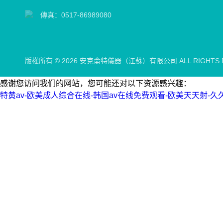
傳真：0517-86989080
版權所有 © 2026 安克侖特儀器（江蘇）有限公司 ALL RIGHTS 
感谢您访问我们的网站，您可能还对以下资源感兴趣：
特黄av-欧美成人综合在线-韩国av在线免费观看-欧美天天射-久