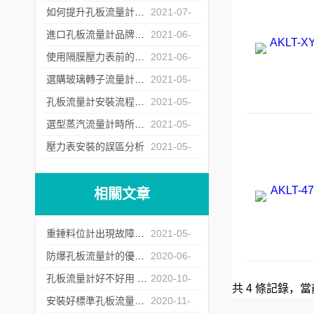
23
如何提升孔板流量計運行中的重復性
2021-07-
06
進口孔板流量計品牌商遇冷背后的原因深究
2021-06-
17
使用隔膜壓力表前的檢定工作不能少
2021-06-
04
選購玻璃轉子流量計時所需要注意的問題介紹
2021-05-
26
孔板流量計安裝流程中對直管段的要求
2021-05-
17
選型蒸汽流量計時所需要注意的問題介紹
2021-05-
12
壓力表安裝的誤區分析
2021-05-
07
相關文章
重錘料位計出現故障時使用者可參考以下方法處理
2021-05-
24
防爆孔板流量計的優點及產生誤差的原因介紹
2020-06-
05
孔板流量計好不好用 只有用過的人才知道
2020-10-
共 4 條記錄，當
16
安裝好標準孔板流量計 才能夠更好的使用它
2020-11-