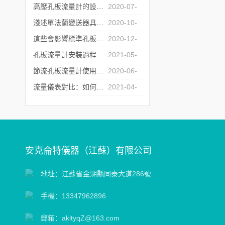
06
高壓孔板流量計的設計原則原來是這樣的！
2020-07-
28
淺述單法蘭變送器具備的特點
2020-10-
29
這些會影響標準孔板流量計測量數據的因素您知道嗎？
2020-12-
16
孔板流量計安裝過程中的以下錯誤 你是否也在犯？
2021-05-
31
節流孔板流量計使用中對于管道是有所要求的
2020-06-
28
流量儀表對比：如何選擇合適的流量儀表
2021-04-
20
安克侖特儀器（江蘇）有限公司
地址：江蘇省金湖縣同泰大道286號
手機：13347962896
郵箱：akltyqZ@163.com