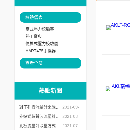
校驗儀表
臺式壓力校驗臺
熱工寶典
便攜式壓力校驗儀
HART475手操器
查看全部
熱點新聞
對于孔板流量計來說怎么樣的安裝才是正確的？
2021-09-
07
外貼式超聲波流量計的常見故障處理方法
2021-08-
20
孔板流量計取壓方式的選擇
2021-07-