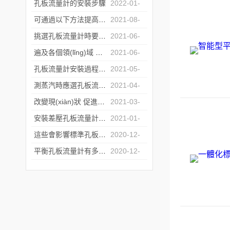
孔板流量計的安裝步驟
2022-01-
18
可通過以下方法提高孔板流量計的測量精度
2021-08-
03
挑選孔板流量計時要著重考慮以下問題
2021-06-
28
遍及各個領(lǐng)域 流量儀器行業(yè)得到快速發(fā)展
2021-06-
07
孔板流量計安裝過程中的以下錯誤 你是否也在犯？
2021-05-
31
測蒸汽時應選孔板流量計還是渦街流量計？
2021-04-
07
改變現(xiàn)狀 促進孔板流量計行業(yè)健康發(fā)展
2021-03-
09
安裝差壓孔板流量計前您所需要注意的事項介紹
2021-01-
26
這些會影響標準孔板流量計測量數(shù)據(jù)的因素您知道嗎？
2020-12-
16
平衡孔板流量計有多種管道連接方式
2020-12-
02