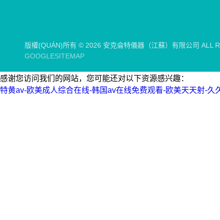
版權(QUÁN)所有 © 2026 安克侖特儀器（江蘇）有限公司 ALL RI
GOOGLESITEMAP
感谢您访问我们的网站，您可能还对以下资源感兴趣：
特黄av-欧美成人综合在线-韩国av在线免费观看-欧美天天射-久