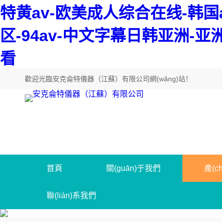
特黄av-欧美成人综合在线-韩
区-94av-中文字幕日韩亚洲-
看
歡迎光臨
安克侖特儀器（江蘇）有限公司網(wǎng)站
！
首頁
關(guān)于我們
產(c
聯(lián)系我們