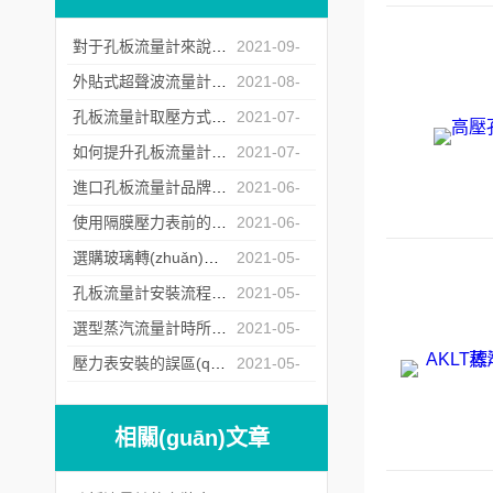
對于孔板流量計來說怎么樣的安裝才是正確的？
2021-09-
07
外貼式超聲波流量計的常見故障處理方法
2021-08-
20
孔板流量計取壓方式的選擇
2021-07-
23
如何提升孔板流量計運行中的重復性
2021-07-
06
進口孔板流量計品牌商遇冷背后的原因深究
2021-06-
17
使用隔膜壓力表前的檢定工作不能少
2021-06-
04
選購玻璃轉(zhuǎn)子流量計時所需要注意的問題介紹
2021-05-
26
孔板流量計安裝流程中對直管段的要求
2021-05-
17
選型蒸汽流量計時所需要注意的問題介紹
2021-05-
12
壓力表安裝的誤區(qū)分析
2021-05-
07
相關(guān)文章