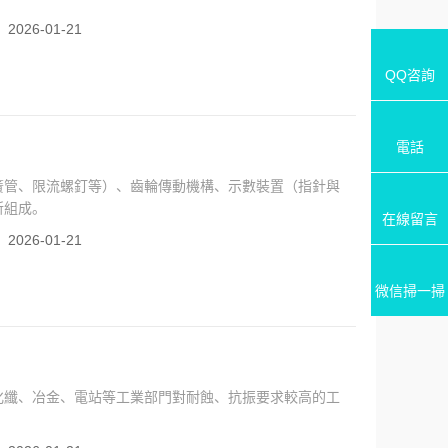
：
2026-01-21
QQ咨詢
電話
簧管、限流螺釘等）、齒輪傳動機構、示數裝置（指針與
所組成。
在線留言
：
2026-01-21
微信掃一掃
化纖、冶金、電站等工業部門對耐蝕、抗振要求較高的工