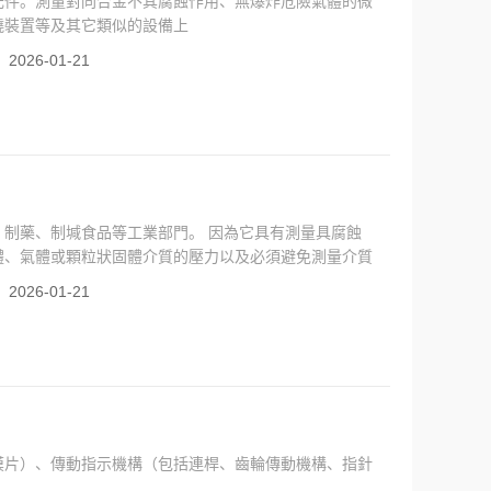
元件。測量對同合金不其腐蝕作用、無爆炸危險氣體的微
燒裝置等及其它類似的設備上
：
2026-01-21
制藥、制堿食品等工業部門。 因為它具有測量具腐蝕
體、氣體或顆粒狀固體介質的壓力以及必須避免測量介質
的場合。
：
2026-01-21
膜片）、傳動指示機構（包括連桿、齒輪傳動機構、指針