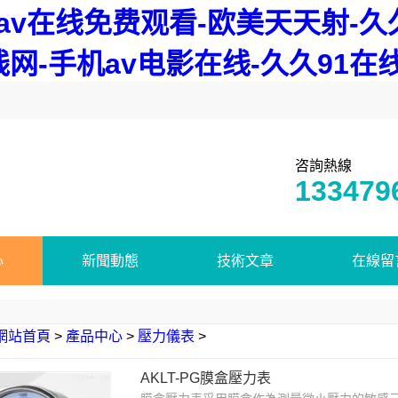
av在线免费观看-欧美天天射-久久
网-手机av电影在线-久久91在
咨詢熱線
133479
心
新聞動態
技術文章
在線留
網站首頁
>
產品中心
>
壓力儀表
>
AKLT-PG膜盒壓力表