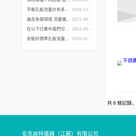
10
平衡孔板流量計有多種管道連接方式
2020-12-
02
遍及各個領域 流量儀器行業得到快速發展
2021-06-
07
在以下行業中我們可以看到熱式氣體質量流量計的身影
2021-05-
11
安裝好標準孔板流量計 才能夠更好的使用它
2020-11-
06
共 6 條記錄
安克侖特儀器（江蘇）有限公司