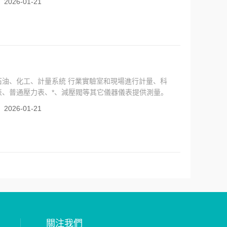
：
2026-01-21
油、化工、計量系統 行業實驗室和現場進行計量、科
表、普通壓力表、*、減壓閥等其它儀器儀表提供測量。
：
2026-01-21
關注我們