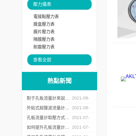
壓力儀表
電接點壓力表
膜盒壓力表
膜片壓力表
隔膜壓力表
耐震壓力表
查看全部
熱點新聞
對于孔板流量計來說怎么樣的安裝才是正確的？
2021-09-
07
外貼式超聲波流量計的常見故障處理方法
2021-08-
20
孔板流量計取壓方式的選擇
2021-07-
23
如何提升孔板流量計運行中的重復性
2021-07-