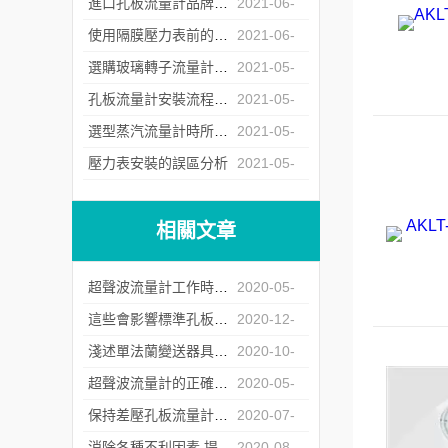
06
進口孔板流量計品牌商遇冷背后的原因深究
2021-06-
17
使用隔膜壓力表前的檢定工作不能少
2021-06-
04
選購玻璃轉子流量計時所需要注意的問題介紹
2021-05-
26
孔板流量計安裝流程中對直管段的要求
2021-05-
17
選型蒸汽流量計時所需要注意的問題介紹
2021-05-
12
壓力表安裝的誤區分析
2021-05-
07
相關文章
超聲波流量計工作時錯誤代碼原因及解決辦法
2020-05-
19
這些會影響標準孔板流量計測量數據的因素您知道嗎？
2020-12-
16
淺述單法蘭變送器具備的特點
2020-10-
29
超聲波流量計的正確安裝
2020-05-
19
保持差壓孔板流量計使用精度 檢定操作不可少
2020-07-
06
消除各種不利因素 提升超聲波流量計的使用精度
2020-08-