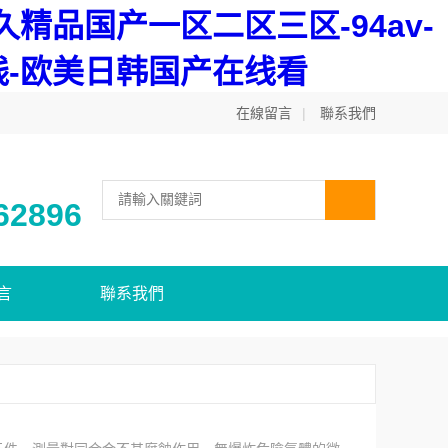
精品国产一区二区三区-94av-
线-欧美日韩国产在线看
在線留言
|
聯系我們
62896
言
聯系我們