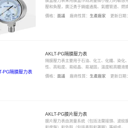
膜盒壓力表采用膜盒作為測量微小壓力的敏感
壓和負壓，廣泛勇于鍋爐通風、氣體管道、燃
價格：
面議
廠商性質：
生產廠家
更新日期
AKLT-PG隔膜壓力表
隔膜壓力表主要用于石油、化工、化纖、染化、
性、高粘度、易結晶、易凝固，溫度較高聽液
直接進入壓力儀表和防止沉淀物積累且易清洗
價格：
面議
廠商性質：
生產廠家
更新日期
AKLT-PG膜片壓力表
膜片壓力表由測量系統（包括法蘭接頭、波紋
和度盤）和外殼（包括表殼和罩圈）等組成。