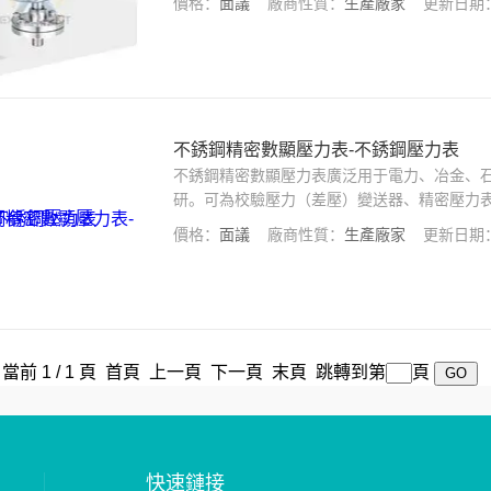
價格：
面議
廠商性質：
生產廠家
更新日期
不銹鋼精密數顯壓力表-不銹鋼壓力表
不銹鋼精密數顯壓力表廣泛用于電力、冶金、石
研。可為校驗壓力（差壓）變送器、精密壓力
價格：
面議
廠商性質：
生產廠家
更新日期
，當前 1 / 1 頁 首頁 上一頁 下一頁 末頁 跳轉到第
頁
快速鏈接