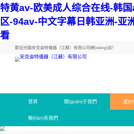
特黄av-欧美成人综合在线-韩
区-94av-中文字幕日韩亚洲-
看
歡迎光臨
安克侖特儀器（江蘇）有限公司網(wǎng)站
！
首頁
關(guān)于我們
產(c
聯(lián)系我們