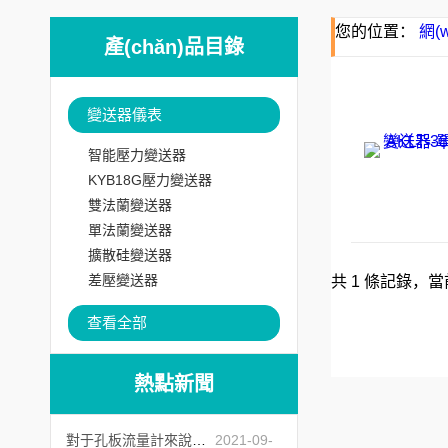
您的位置：
網(
產(chǎn)品目錄
變送器儀表
智能壓力變送器
KYB18G壓力變送器
雙法蘭變送器
單法蘭變送器
擴散硅變送器
差壓變送器
共 1 條記錄，當前
查看全部
熱點新聞
對于孔板流量計來說怎么樣的安裝才是正確的？
2021-09-