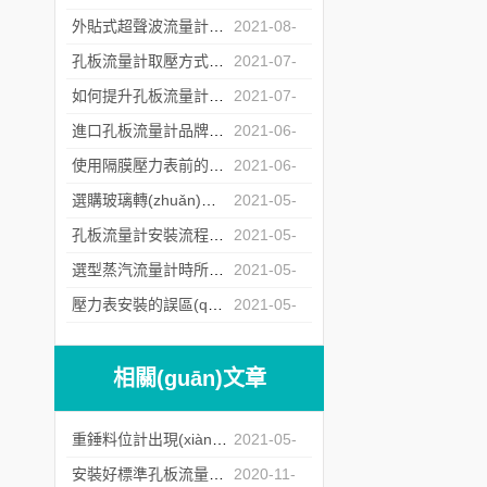
07
外貼式超聲波流量計的常見故障處理方法
2021-08-
20
孔板流量計取壓方式的選擇
2021-07-
23
如何提升孔板流量計運行中的重復(fù)性
2021-07-
06
進口孔板流量計品牌商遇冷背后的原因深究
2021-06-
17
使用隔膜壓力表前的檢定工作不能少
2021-06-
04
選購玻璃轉(zhuǎn)子流量計時所需要注意的問題介紹
2021-05-
26
孔板流量計安裝流程中對直管段的要求
2021-05-
17
選型蒸汽流量計時所需要注意的問題介紹
2021-05-
12
壓力表安裝的誤區(qū)分析
2021-05-
07
相關(guān)文章
重錘料位計出現(xiàn)故障時使用者可參考以下方法處理
2021-05-
24
安裝好標準孔板流量計 才能夠更好的使用它
2020-11-