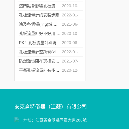
06
這四點會影響孔板流量計測量精度的因素您知道嗎？
2020-10-
09
孔板流量計的安裝步驟
2022-01-
18
遍及各個領(lǐng)域 流量儀器行業(yè)得到快速發(fā)展
2021-06-
07
孔板流量計好不好用 只有用過的人才知道
2020-10-
16
PK！孔板流量計與渦街流量計的對比
2020-06-
08
孔板流量計空跳現(xiàn)象及解決方法
2022-01-
18
防爆熱電阻在選擇安裝部位和插入深度時要注意的要點介紹
2021-07-
09
平衡孔板流量計有多種管道連接方式
2020-12-
02
安克侖特儀器（江蘇）有限公司
地址：江蘇省金湖縣同泰大道286號